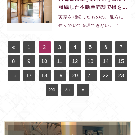
不安…」――こうした悩みを抱
相続した不動産売却で損をし
えている方は決して少なくあり
ないための予備知識
実家を相続したものの、遠方に
ません。 離れた場所にある不動
住んでいて管理できない。いつ
産を管理し続けることは、交通
か使おうと思ったまま何年も放
費などの金銭的な負担だけでな
置している…。そんな空き家を
く、「ご近所に…
«
1
2
3
4
5
6
7
抱え、「この先、維持費や税金
はどうなるのだろう」「ご近所
8
9
10
11
12
13
14
15
トラブルになったらどうしよ
16
17
18
19
20
21
22
23
う」と不安を感じている方は少
なくありません。 使わない空き
24
25
»
家を持ち続けることは、経済的
にも精神的…