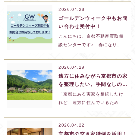
ーディーに、かつ少しでもマイ
いのが「不動産買…
2026.04.28
ナス評価を抑えて買い取っても
ゴールデンウィーク中もお問
らうための具体的な根拠や方法
い合わせ受付中！
を知りたい」とお考えではあり
こんにちは。京都不動産買取相
ませんか。 買取は仲介よりも売
談センターです♪ 春になり、朝
却価格が下がりやすい傾向にあ
晩まだ肌寒い日が続きますが、
るものの、買取会社がどのよう
皆様いかがお過ごしでしょう
な視点で物件を…
2026.04.29
か。 さて、ゴールデンウィーク
遠方に住みながら京都市の家
に入りますが、弊社ではゴール
を整理したい。手間なしの不
デンウィーク期間中も変わらず
動産買取活用術
「京都にある実家を相続したけ
お問い合わせを受け付けており
れど、遠方に住んでいるため管
ます！ 査定は無料・スピーデ
理に行く時間も気力もない」
ィーに対応いたします…
「荷物もそのまま放置してお
2026.04.22
り、将来どうなってしまうのか
京都市の空き家特例を活用！