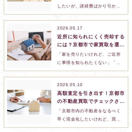
したいが、諸経費ばかり引かれ
て手元にお金が残らないのは避
けたい」「買取は価格が下がる
2026.05.17
と聞くが、少しでも手残りを増
近所に知られにくく売却する
やすための具体的な根拠や方法
には？京都市で家買取を選ぶ
を知りたい」と疑問をお持ちで
メリットと注意点
「家を売りたいけれど、ご近所
はないでしょうか。 不動産を売
に事情を知られたくない」「チ
却する際、最終的な「手残り金
ラシやネットに自宅の写真を載
額」を大きく左右するのが、仲
せられるのは抵抗がある」と悩
介手数料をはじ…
2026.05.10
んでいませんか。離婚や借金、
高額査定を引き出す！京都市
急な転勤、相続トラブルなど、
の不動産買取でチェックされ
周囲に売却活動を知られにく
るポイントと準備
「京都市内の不動産をなるべく
く、できるだけ早く現金化した
早く現金化したいけれど、買い
いというケースは少なくありま
叩かれるのは避けたい」「スピ
せん。 そこで選ばれることが多